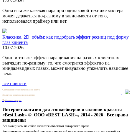
17.07.2026
Одна и та же клеевая пара при одинаковой технике мастера
может держаться по-разному в зависимости от того,
использовался праймер или нет.
Классика, 2D, объём: как подобрать эффект ресниц под форму
глаз клиента
10.07.2026
Один и тот же эффект наращивания на разных клиентках
выглядит по-разному: то, что смотрится эффектно на
миндалевидных глазах, может визуально утяжелить нависшее
веко.
все новости
Соглашение об использовании сайта
Политика конфиденциальности
Публичная оферта
Интернет-магазин для лэшмейкеров и салонов красоты
«Best Lash» © ООО «BEST LASH»., 2014 - 2026 Все права
защищены
Все материалы на сайте являются объектом авторского права.
Копирование фотографий текстов и рецензий разрешено только с гиперссылкой на