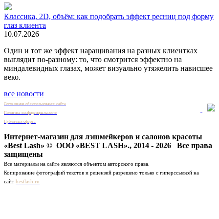
Классика, 2D, объём: как подобрать эффект ресниц под форму
глаз клиента
10.07.2026
Один и тот же эффект наращивания на разных клиентках
выглядит по-разному: то, что смотрится эффектно на
миндалевидных глазах, может визуально утяжелить нависшее
веко.
все новости
Соглашение об использовании сайта
Политика конфиденциальности
Публичная оферта
Интернет-магазин для лэшмейкеров и салонов красоты
«Best Lash» © ООО «BEST LASH»., 2014 - 2026 Все права
защищены
Все материалы на сайте являются объектом авторского права.
Копирование фотографий текстов и рецензий разрешено только с гиперссылкой на
сайт
bestlash.ru
Данный интернет-сайт, а также вся информация о товарах и ценах, предоставленная
на нём, носит исключительно информационный характер и ни при каких условиях
не является публичной офертой, определяемой положениями Статьи 437 ГК РФ